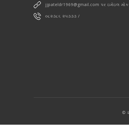
jjpateldr1969@gmail.com પર ઇમેઇલ મોક
૦૮૨૩૮૬ ૨૫૩૩૩ /
© ૨