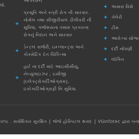
ઓપરેશન
લો.
અમારા વિશે
પ્રસૂતિ અને સ્ત્રી રોગ ની સારવાર.
ગેલેરી
નોર્મલ તથા સીજીરીયલ ડીલીવરી ની
સુવિધા, ગર્ભાશયના તમામ પ્રકારના
ટીમ
રોગનું નિદાન અને સારવાર
આરોગ્ય યોજ
ડેન્ટલ સર્જરી, ઇમ્પ્લાન્ટ્સ અને
દર્દી નોંધણી
કોસ્મેટિક દંત ચિકિત્સા
લૉગિન
હાર્ટ ના દર્દી માટે આઇસીસીયુ,
નેબ્યુલાઇઝર , ઇસીજી
(ઇલેક્ટ્રોકાર્ડિઓગ્રામ),
ઇકોકાર્ડિઓગ્રાફી નિ સુવિધા.
૦૧૮ . સર્વાધિકાર સુરક્ષિત | જેજે હોસ્પિટલ થરાદ |
VGinfotec દ્વારા બન