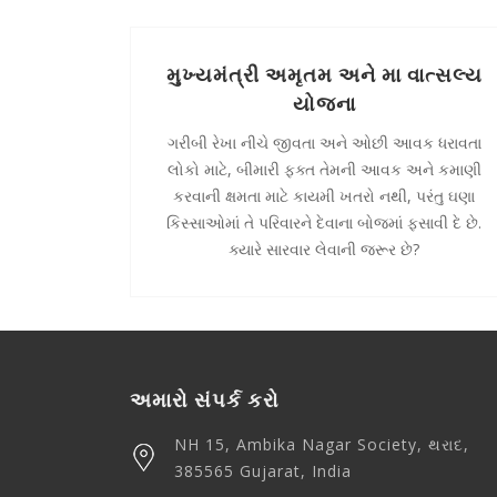
મુખ્યમંત્રી અમૃતમ અને મા વાત્સલ્ય
યોજના
ગરીબી રેખા નીચે જીવતા અને ઓછી આવક ધરાવતા
લોકો માટે, બીમારી ફક્ત તેમની આવક અને કમાણી
કરવાની ક્ષમતા માટે કાયમી ખતરો નથી, પરંતુ ઘણા
કિસ્સાઓમાં તે પરિવારને દેવાના બોજમાં ફસાવી દે છે.
ક્યારે સારવાર લેવાની જરૂર છે?
અમારો સંપર્ક કરો
NH 15, Ambika Nagar Society, થરાદ,
385565 Gujarat, India