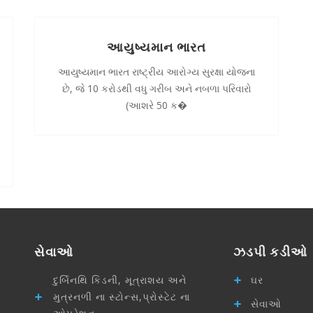
આયુષ્યમાન ભારત
આયુષ્યમાન ભારત રાષ્ટ્રીય આરોગ્ય સુરક્ષા યોજના
છે, જે 10 કરોડથી વધુ ગરીબ અને નબળા પરિવારો
(આશરે 50 ક�
સેવાઓ
ઝડપી કડીઓ
દુર્બિનથિ કિડની, મૂત્રાશય અને
ઘર
મુત્રનળી ના સ્ટોન્સ,પ્રોસ્ટેટ ના
સેવાઓ