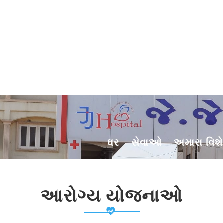
ઘર
સેવાઓ
અમારા વિશે
આરોગ્ય યોજનાઓ